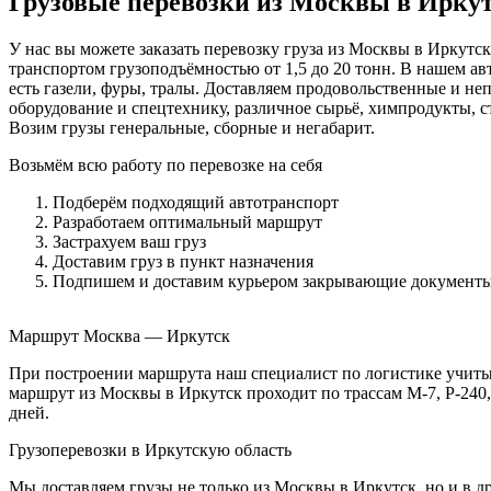
Грузовые перевозки из Москвы в Иркут
У нас вы можете заказать перевозку груза из Москвы в Иркут
транспортом грузоподъёмностью от 1,5 до 20 тонн. В нашем а
есть газели, фуры, тралы. Доставляем продовольственные и н
оборудование и спецтехнику, различное сырьё, химпродукты, с
Возим грузы генеральные, сборные и негабарит.
Возьмём всю работу по перевозке на себя
Подберём подходящий автотранспорт
Разработаем оптимальный маршрут
Застрахуем ваш груз
Доставим груз в пункт назначения
Подпишем и доставим курьером закрывающие документ
Маршрут Москва — Иркутск
При построении маршрута наш специалист по логистике учиты
маршрут из Москвы в Иркутск проходит по трассам М-7, Р-240, 
дней.
Грузоперевозки в Иркутскую область
Мы доставляем грузы не только из Москвы в Иркутск, но и в д