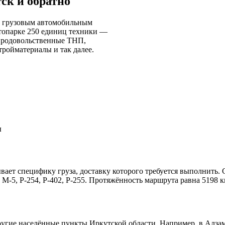
ск и обратно
ск грузовым автомобильным
втопарке 250 единиц техники —
епродовольственные ТНП,
тройматериалы и так далее.
ы
вает специфику груза, доставку которого требуется выполнить
М-5, Р-254, Р-402, Р-255. Протяжённость маршрута равна 5198 к
ругие населённые пункты Иркутской области. Например, в Алзам