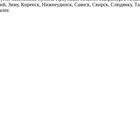
й, Зиму, Киренск, Нижнеудинск, Саянск, Свирск, Слюдянку, Тай
алее.